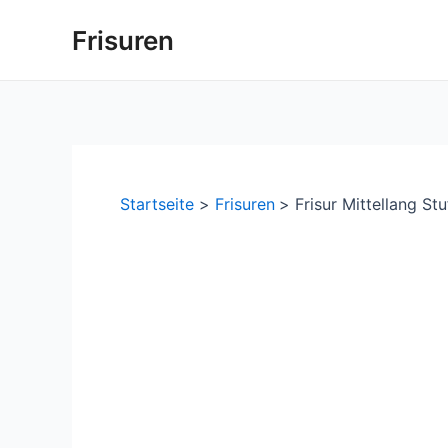
Zum
Frisuren
Inhalt
springen
Startseite
Frisuren
Frisur Mittellang S