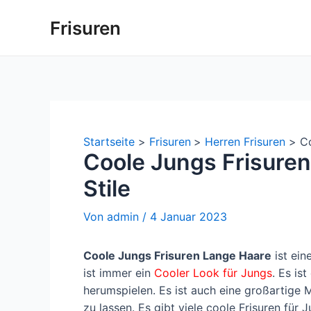
Zum
Frisuren
Inhalt
springen
Startseite
Frisuren
Herren Frisuren
Co
Coole Jungs Frisuren
Stile
Von
admin
/
4 Januar 2023
Coole Jungs Frisuren Lange Haare
ist ein
ist immer ein
Cooler Look für Jungs
.
Es ist
herumspielen.
Es ist auch eine großartige 
zu lassen.
Es gibt viele coole Frisuren für