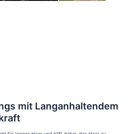
Jungs mit Langanhaltendem
raft
ahl für langes Haar und hilft dabei, das Haar zu