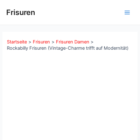
Zum
Inhalt
Frisuren
Main
springen
Men
Startseite
Frisuren
Frisuren Damen
Rockabilly Frisuren (Vintage-Charme trifft auf Modernität)