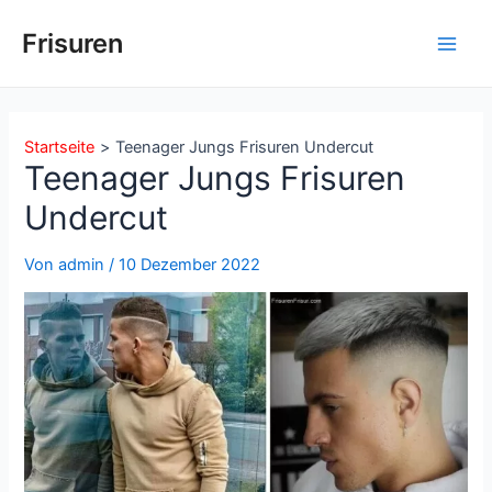
Zum
Inhalt
Frisuren
Main
springen
Men
Startseite
Teenager Jungs Frisuren Undercut
Teenager Jungs Frisuren
Undercut
Von
admin
/
10 Dezember 2022