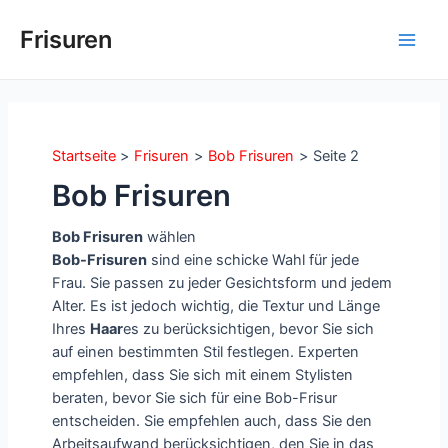
Zum
Inhalt
Frisuren
Main
springen
Men
Startseite
Frisuren
Bob Frisuren
Seite 2
Bob Frisuren
Bob Frisuren
wählen
Bob-Frisuren
sind eine schicke Wahl für jede
Frau. Sie passen zu jeder Gesichtsform und jedem
Alter. Es ist jedoch wichtig, die Textur und Länge
Ihres
Haar
es zu berücksichtigen, bevor Sie sich
auf einen bestimmten Stil festlegen. Experten
empfehlen, dass Sie sich mit einem Stylisten
beraten, bevor Sie sich für eine Bob-Frisur
entscheiden. Sie empfehlen auch, dass Sie den
Arbeitsaufwand berücksichtigen, den Sie in das