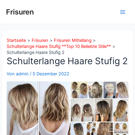
Zum
Inhalt
Frisuren
Main
springen
Men
Startseite
Frisuren
Frisuren Mittellang
Schulterlange Haare Stufig **Top 10 Beliebte Stile**
Schulterlange Haare Stufig 2
Schulterlange Haare Stufig 2
Von
admin
/
5 Dezember 2022